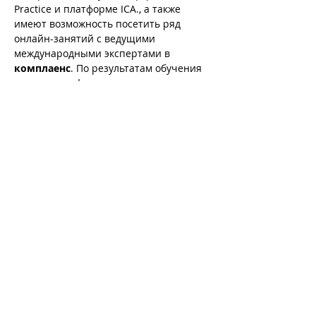
Practice и платформе ICA., а также 
имеют возможность посетить ряд 
онлайн-занятий с ведущими 
международными экспертами в
комплаенс
. По результатам обучения 
на двух платформах выдается 
международный ICA сертификат в 
комплаенс
.
ВНЕСТИ В КАЛЕНДАРЬ
18:00 - 18:00
92 дня
Посещение онлайн-занятий, изучение
вебинаров и ответы на вопросы
заданий и вебинаров в рамках
обучения на платформе 2.
Показать все