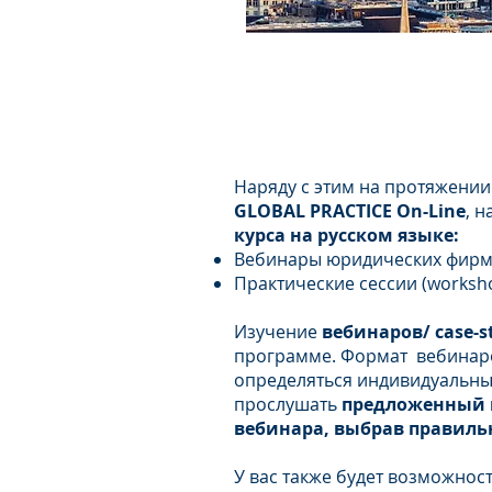
ЭТАП 2: ПЛАТФОРМА
Наряду с этим на протяжении 
GLOBAL PRACTICE On-Line
, 
курса на русском языке:
Вебинары юридических фирм/
Практические сессии (works
Изучение
вебинаров/ case-s
программе. Формат вебинаров 
определяться индивидуальным
прослушать
предложенный
вебинара, выбрав правиль
У вас также будет возможнос