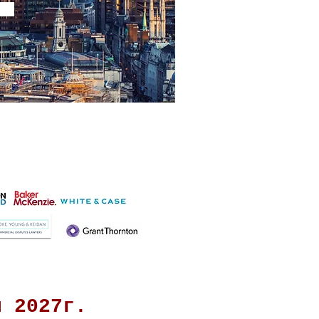
E
ММЕ:
ля 2027г.