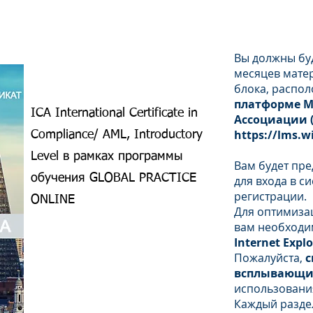
INTERNATIONAL COMPLIANCE ASSOCIATI
Вы должны буд
месяцев мате
блока, распо
платформе М
ICA International Certificate in
Ассоциации (
https://lms.w
Compliance/ AML, Introductory
Level в рамках программы
Вам будет пр
обучения GLOBAL PRACTICE
для входа в с
регистрации.
ONLINE
Для оптимиза
вам необходи
Internet Expl
Пожалуйста,
с
всплывающи
использовани
Каждый раздел