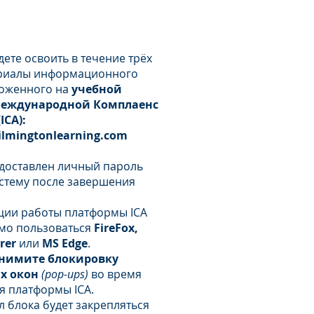
ON (ICA)
ете освоить в течение трёх
риалы информационного
ложенного на
учебной
еждународной Комплаенс
ICA):
ilmingtonlearning.com
едоставлен личный пароль
истему после завершения
ции работы платформы ICA
мо пользоваться
FireFox,
orer
или
MS Edge
.
нимите блокировку
х окон
(pop-ups)
во время
я платформы ICA.
 блока будет закрепляться