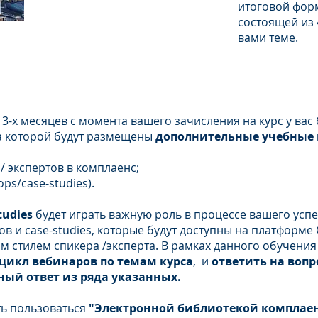
итоговой фор
состоящей из 
вами теме.
 - GLOBAL PRACTICE ONLINE
3-х месяцев с момента вашего зачисления на курс у вас 
на которой будут размещены
дополнительные учебные 
 экспертов в комплаенс;
hops/case-studies).
tudies
будет играть важную роль в процессе вашего усп
и case-studies, которые будут доступны на платформе Gl
 стилем спикера /эксперта. В рамках данного обучения
цикл вебинаров по темам курса
, и
ответить на вопр
ный ответ из ряда указанных.
ть пользоваться
"Электронной библиотекой комплаен