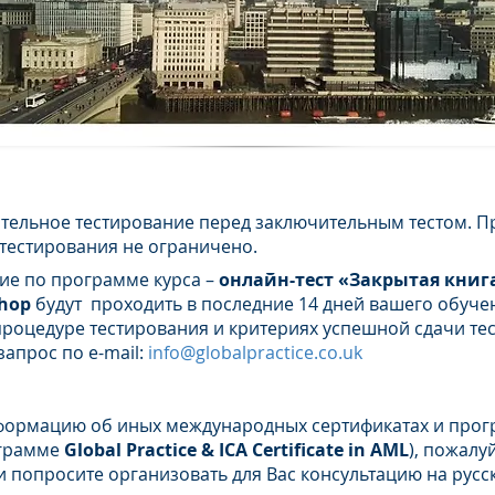
ТЕЛЬНОЕ ТЕСТИРОВАНИЕ И ВЫДАЧА CЕ
тельное тестирование перед заключительным тестом. П
тестирования не ограничено.
ие по программе курса –
онлайн-тест «Закрытая книг
hop
будут проходить в последние 14 дней вашего обуче
оцедуре тестирования и критериях успешной сдачи тес
запрос по e-mail:
info@globalpractice.co.uk
формацию об иных международных сертификатах и прогр
ограмме
Global Practice &
ICA Certificate in AML
), пожалу
и попросите организовать для Вас консультацию на русс