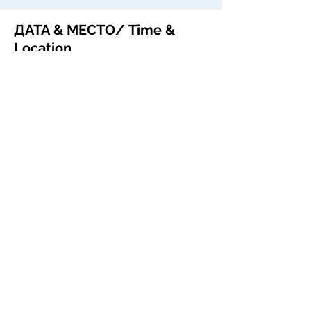
ДАТА & МЕСТО/ Time &
Location
17 мар. 2026 г., 19:00 – 21 мар. 2026 г.,
18:00
Лондон, Великобритания, ОЧНОЕ
ОБУЧЕНИЕ
ПОДЕЛИТЬСЯ В СОЦСЕТЯХ
/ SHARE
© 2014 by Global Practice. Proudly