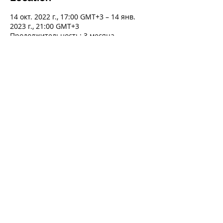
14 окт. 2022 г., 17:00 GMT+3 – 14 янв.
2023 г., 21:00 GMT+3
Продолжительность: 3 месяца
О ПРОГРАММЕ / ABOUT THE
EVENT
Программа Global Practice & ICA.
Великобритания.
ПОДЕЛИТЬСЯ В СОЦСЕТЯХ
/ SHARE
© 2014 by Global Practice. Proudly